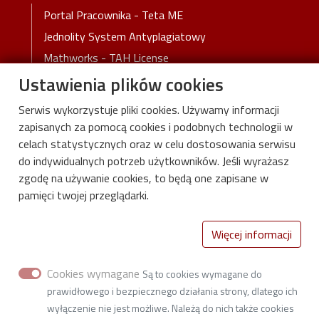
Stopka-3-Menu
Portal Pracownika - Teta ME
Jednolity System Antyplagiatowy
Mathworks - TAH License
Ustawienia plików cookies
Microsoft Azure Portal
Microsoft Office 365
Serwis wykorzystuje pliki cookies. Używamy informacji
Patents Online
zapisanych za pomocą cookies i podobnych technologii w
celach statystycznych oraz w celu dostosowania serwisu
Czasopisma Punktowane
do indywidualnych potrzeb użytkowników. Jeśli wyrażasz
System rezerwacji sal w sesji
zgodę na używanie cookies, to będą one zapisane w
Wewnętrzne Akty Normatywne
pamięci twojej przeglądarki.
Deklaracja dostępności cyfrowej
Więcej informacji
Cookies wymagane
Są to cookies wymagane do
prawidłowego i bezpiecznego działania strony, dlatego ich
wyłączenie nie jest możliwe. Należą do nich także cookies
Instytut Obrabiarek