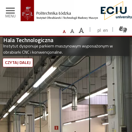
Przejdź do treści
menu
MENU
pl
en
Hala Technologiczna
age
Im
Instytut dysponuje parkiem maszynowym wyposażonym w
brabiarki CNC i konwencjonalne.
P
CZYTAJ DALEJ