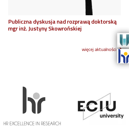
Publiczna dyskusja nad rozprawą doktorską
mgr inż. Justyny Skowrońskiej
więcej aktualności
Previous
navigate_before