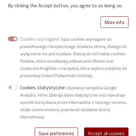
System rezerwacji sal w sesji
By clicking the Accept button, you agree to us doing so.
Wewnętrzne Akty Normatywne
Deklaracja dostępności cyfrowej
More info
Cookies wymagane
Są to cookies wymagane do
prawidłowego i bezpiecznego działania strony, dlatego ich
wyłączenie nie jest możliwe. Należą do nich także cookies
Youtube, które umożliwiają odtwarzanie filmów oraz
Instytut Obrabiarek
ciasteczka Knightlab z narzędzia, które wykorzystujemy do
i Technologii Budowy Maszyn
prezentacji historii Politechniki Łódzkiej.
Wydział Mechaniczny
90-537 Łódź, ul. Stefanowskiego 1/15
Cookies statystyczne
Używamy narzędzia Google
tel. +48 42 631 22 99, e-mail:
w1i13@adm.p.lodz.pl
Analytics, które zbieraja dane statystyczne oraz rejestruje
e-doręczenia: AE:PL-77859-99877-ERVVB-29
sposób korzystania przez internautów z naszego serwisu,
NIP 727-002-18-95, REGON 000001583
dzięki czemu możemy poprawiać działanie strony
internetowej.
© 2026
Lodz University of Technology
Save preferences
Accept all cookies