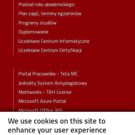
Podział roku akademickiego
Plan zajęć, terminy egzaminów
Programy studiów
Dyplomowanie
Uczelniane Centrum Informatyczne
Uczelniane Centrum Certyfikacji
Stopka-3-Menu
Portal Pracownika - Teta ME
Jednolity System Antyplagiatowy
Mathworks - TAH License
Microsoft Azure Portal
Microsoft Office 365
We use cookies on this site to
Patents Online
enhance your user experience
Czasopisma Punktowane