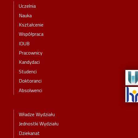
Stopka-Menu
Uczelnia
Nauka
Kształcenie
Współpraca
IDUB
Pracownicy
Kandydaci
Studenci
Doktoranci
Absolwenci
Stopka-2-Menu
Władze Wydziału
Jednostki Wydziału
Dziekanat